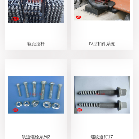
轨距拉杆
IV型扣件系统
轨道螺栓系列2
螺纹道钉17