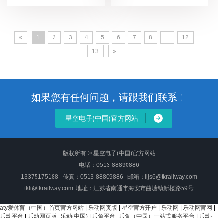
«
1
2
3
4
5
6
7
8
...
12
13
»
如果您有任何问题，请跟我们联系！
星空电子(中国)官方网站
版权所有 © 星空电子(中国)官方网站
电话：0513-88890886
13375175188 传真：0513-88809886 邮箱：lijs6@tkrailway.com
tkli@tkrailway.com 地址：江苏省南通市海安市曲塘镇新楼路59号
aty爱体育（中国）首页官方网站
|
乐动网页版
|
星空官方开户
|
乐动网
|
乐动网官网
|
乐动平台
|
乐动网页版_乐动(中国)
|
乐鱼平台_乐鱼（中国）一站式服务平台
|
乐动·