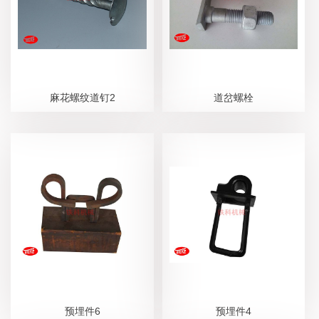
麻花螺纹道钉2
道岔螺栓
预埋件6
预埋件4