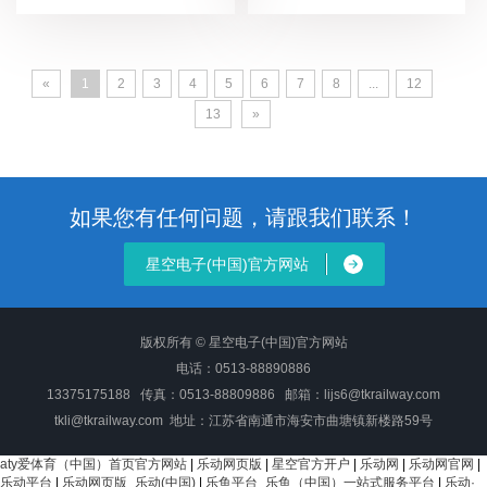
«
1
2
3
4
5
6
7
8
...
12
13
»
如果您有任何问题，请跟我们联系！
星空电子(中国)官方网站
版权所有 © 星空电子(中国)官方网站
电话：0513-88890886
13375175188 传真：0513-88809886 邮箱：lijs6@tkrailway.com
tkli@tkrailway.com 地址：江苏省南通市海安市曲塘镇新楼路59号
aty爱体育（中国）首页官方网站
|
乐动网页版
|
星空官方开户
|
乐动网
|
乐动网官网
|
乐动平台
|
乐动网页版_乐动(中国)
|
乐鱼平台_乐鱼（中国）一站式服务平台
|
乐动·