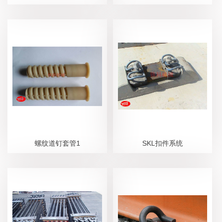
螺纹道钉套管1
SKL扣件系统