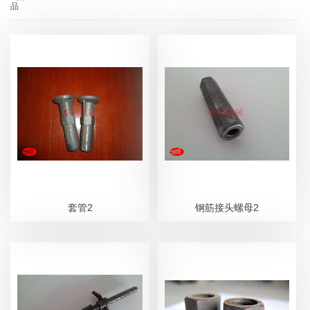
品
套管2
钢筋接头螺母2