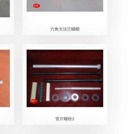
六角大法兰螺帽
管片螺栓2