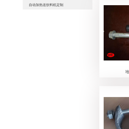
自动加热送饮料机定制