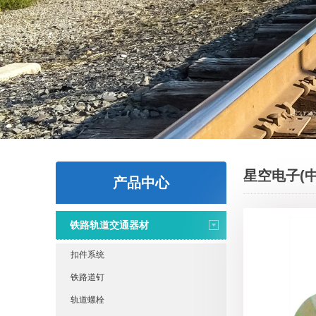
星空电子(
产品中心
网站
铁路轨道交通器材
扣件系统
铁路道钉
轨道螺栓