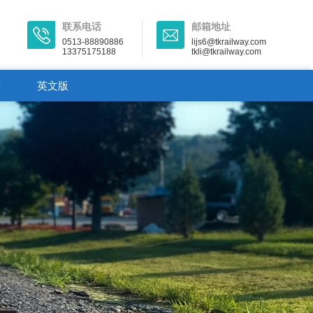
联系电话
邮箱地址
0513-88890886
lijs6@tkrailway.com
13375175188
tkli@tkrailway.com
方
英文版