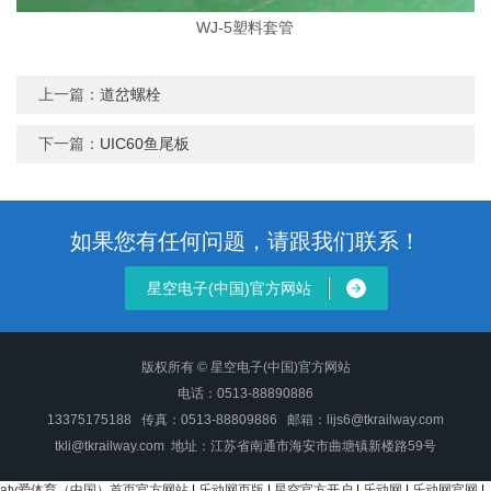
WJ-5塑料套管
上一篇：
道岔螺栓
下一篇：
UIC60鱼尾板
如果您有任何问题，请跟我们联系！
星空电子(中国)官方网站
版权所有 © 星空电子(中国)官方网站
电话：0513-88890886
13375175188 传真：0513-88809886 邮箱：lijs6@tkrailway.com
tkli@tkrailway.com 地址：江苏省南通市海安市曲塘镇新楼路59号
aty爱体育（中国）首页官方网站
|
乐动网页版
|
星空官方开户
|
乐动网
|
乐动网官网
|