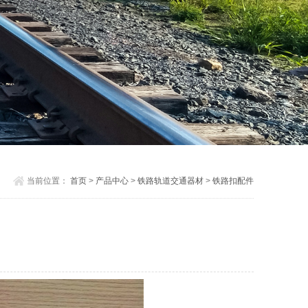
当前位置：
首页
>
产品中心
>
铁路轨道交通器材
>
铁路扣配件