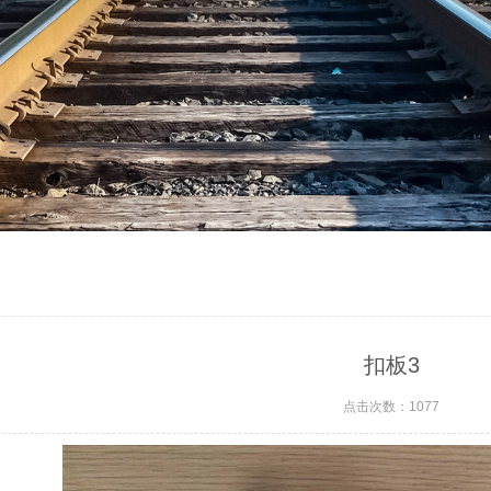
扣板3
点击次数：1077