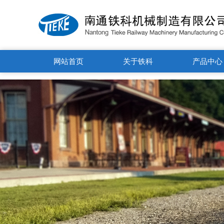
13375175188' />
网站首页
关于铁科
产品中心