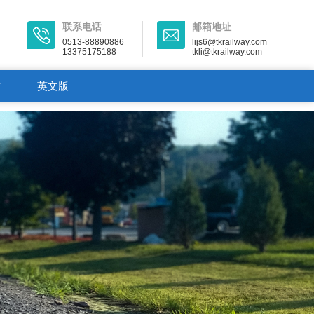
联系电话
邮箱地址
0513-88890886
lijs6@tkrailway.com
13375175188
tkli@tkrailway.com
方
英文版