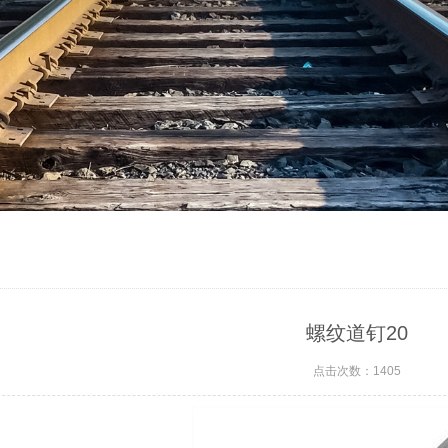
螺纹道钉20
点击次数：1405