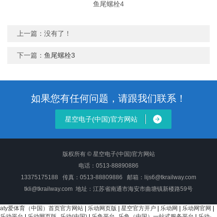
鱼尾螺栓4
上一篇：没有了！
下一篇：
鱼尾螺栓3
如果您有任何问题，请跟我们联系！
星空电子(中国)官方网站
版权所有 © 星空电子(中国)官方网站
电话：0513-88890886
13375175188 传真：0513-88809886 邮箱：lijs6@tkrailway.com
tkli@tkrailway.com 地址：江苏省南通市海安市曲塘镇新楼路59号
aty爱体育（中国）首页官方网站
|
乐动网页版
|
星空官方开户
|
乐动网
|
乐动网官网
|
乐动平台
|
乐动网页版_乐动(中国)
|
乐鱼平台_乐鱼（中国）一站式服务平台
|
乐动·