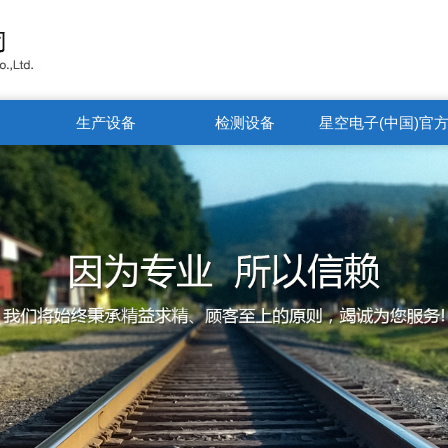
生产设备
检测设备
星空电子(中国)官
网站