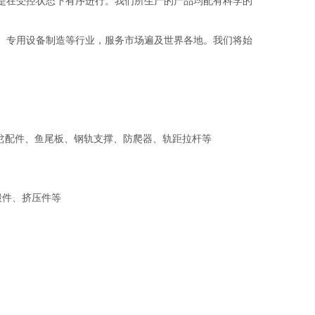
都是在受控状态下有序进行。我们所生产的产品均配有科学的
、专用设备制造等行业，服务市场遍及世界各地。我们将始
配件、鱼尾板、钢轨支撑、防爬器、轨距拉杆等
锻件、挤压件等