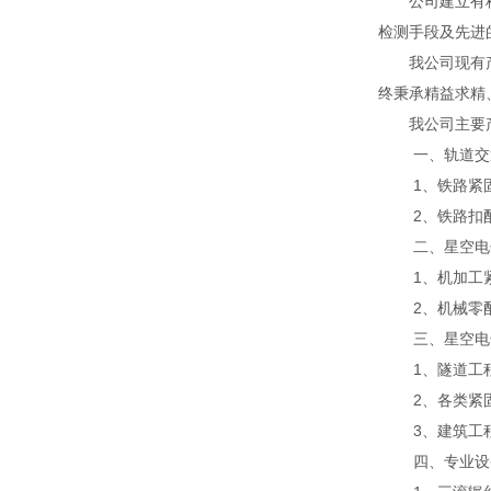
公司建立有
检测手段及先进
我公司现有
终秉承精益求精
我公司主要
一、轨道交
1、铁路紧固
2、铁路扣配件
二、星空电子
1、机加工紧
2、机械零配件
三、星空电子
1、隧道工程
2、各类紧固
3、建筑工程
四、专业设